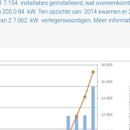
7.154 installaties geïnstalleerd, wat overeenkom
5.0 84 kW. Ten opzichte van 2014 kwamen er 2.99
n 2 7.062 kW vertegenwoordigen. Meer informatie